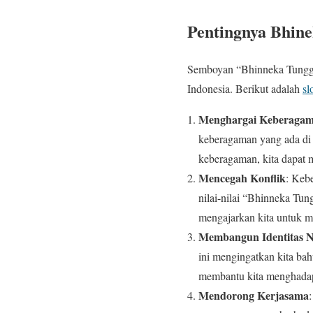
Pentingnya Bhine
Semboyan “Bhinneka Tunggal
Indonesia. Berikut adalah
sl
Menghargai Keberaga
keberagaman yang ada di 
keberagaman, kita dapat m
Mencegah Konflik
: Keb
nilai-nilai “Bhinneka Tun
mengajarkan kita untuk m
Membangun Identitas N
ini mengingatkan kita bah
membantu kita menghadap
Mendorong Kerjasama