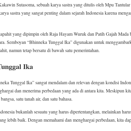
Kakawin Sutasoma, sebuah karya sastra yang ditulis oleh Mpu Tantula
arya sastra yang sangat penting dalam sejarah Indonesia karena mengand
japahit yang dipimpin oleh Raja Hayam Wuruk dan Patih Gajah Mada 
ntara. Semboyan “Bhinneka Tunggal Ika” digunakan untuk menggambar
hit, namun tetap bersatu di bawah satu pemerintahan.
unggal Ika
eka Tunggal Ika” sangat mendalam dan relevan dengan kondisi Indones
hargai dan menerima perbedaan yang ada di antara kita. Meskipun kita 
 bangsa, satu tanah air, dan satu bahasa.
onesia bukanlah sesuatu yang harus dipertentangkan, melainkan harus
ng lebih baik. Dengan memahami dan menghargai perbedaan, kita dap