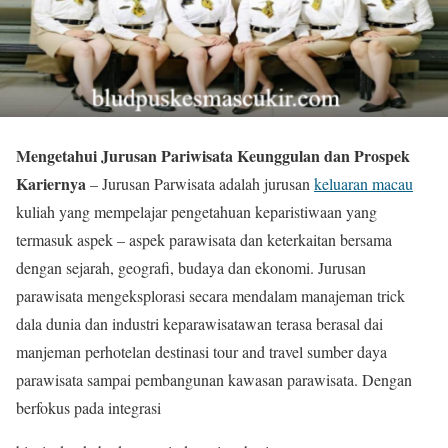
Mengetahui Jurusan Pariwisata Keunggulan dan Prospek
Kariernya
– Jurusan Parwisata adalah jurusan
keluaran macau
kuliah yang mempelajar pengetahuan keparistiwaan yang
termasuk aspek – aspek parawisata dan keterkaitan bersama
dengan sejarah, geografi, budaya dan ekonomi. Jurusan
parawisata mengeksplorasi secara mendalam manajeman trick
dala dunia dan industri keparawisatawan terasa berasal dai
manjeman perhotelan destinasi tour and travel sumber daya
parawisata sampai pembangunan kawasan parawisata. Dengan
berfokus pada integrasi