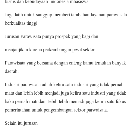
bisnis dan kebudayaan indonesia mhasiswa
Juga latih untuk sanggup memberi tambahan layanan parawisata
berkualitas tinggi.
Jurusan Parawisata punya prospek yang bagi dan
menjanjikan karena perkembangan pesat sektor
Parawisata yang bersama dengan enteng kamu temukan banyak
daerah.
Industri parawisata adlah keliru satu industri yang tidak pernah
matu dan lebih lebih menjadi juga keliru satu industri yang tidak
baka pernah mati dan lebih lebih menjadi juga keliru satu fokus
pemerintahan untuk pengembangan sektor parwaisata.
Selain itu jurusan