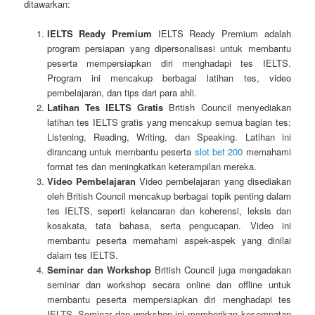
ditawarkan:
IELTS Ready Premium
IELTS Ready Premium adalah
program persiapan yang dipersonalisasi untuk membantu
peserta mempersiapkan diri menghadapi tes IELTS.
Program ini mencakup berbagai latihan tes, video
pembelajaran, dan tips dari para ahli.
Latihan Tes IELTS Gratis
British Council menyediakan
latihan tes IELTS gratis yang mencakup semua bagian tes:
Listening, Reading, Writing, dan Speaking. Latihan ini
dirancang untuk membantu peserta
slot bet 200
memahami
format tes dan meningkatkan keterampilan mereka.
Video Pembelajaran
Video pembelajaran yang disediakan
oleh British Council mencakup berbagai topik penting dalam
tes IELTS, seperti kelancaran dan koherensi, leksis dan
kosakata, tata bahasa, serta pengucapan. Video ini
membantu peserta memahami aspek-aspek yang dinilai
dalam tes IELTS.
Seminar dan Workshop
British Council juga mengadakan
seminar dan workshop secara online dan offline untuk
membantu peserta mempersiapkan diri menghadapi tes
IELTS. Seminar dan workshop ini memberikan kesempatan