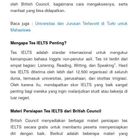
oleh British Council, bagaimana cara mengaksesnya, serta
manfaat yang bisa didapatkan.
Baca juga :
Universitas dan Jurusan Terfavorit di Turki untuk
Mahasiswa
Mengapa Tes IELTS Penting?
Tes IELTS adalah standar internasional untuk mengukur
kemampuan bahasa Inggris non-penutur asli. Tes ini terdiri dari
1
empat bagian: Listening, Reading, Writing, dan Speaking
. Hasil
tes IELTS diterima oleh lebih dari 12.500 organisasi di seluruh
dunia, termasuk universitas, perusahaan, dan otoritas imigrasi.
Oleh karena itu, mendapatkan skor IELTS yang baik sangat
penting bagi mereka yang ingin melanjutkan studi atau bekerja di
luar negeri.
Materi Persiapan Tes IELTS dari British Council
British Council menyediakan berbagai materi persiapan tes
IELTS secara gratis untuk membantu peserta mempersiapkan
diri dengan baik. Berikut adalah beberapa materi yang