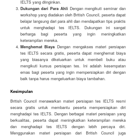
IELTS yang diinginkan.
Dukungan dari Para Ahli
Dengan mengikuti seminar dan
workshop yang diadakan oleh British Council, peserta dapat
belajar langsung dari para ahli dan mendapatkan tips praktis
untuk menghadapi tes IELTS. Dukungan ini sangat
berharga bagi peserta yang ingin meningkatkan
keterampilan mereka.
Menghemat Biaya
Dengan mengakses materi persiapan
tes IELTS secara gratis, peserta dapat menghemat biaya
yang biasanya dikeluarkan untuk membeli buku atau
mengikuti kursus persiapan tes. Ini adalah kesempatan
emas bagi peserta yang ingin mempersiapkan diri dengan
baik tanpa harus mengeluarkan biaya tambahan.
Kesimpulan
British Council menawarkan materi persiapan tes IELTS resmi
secara gratis untuk membantu peserta mempersiapkan diri
menghadapi tes IELTS. Dengan berbagai materi persiapan yang
berkualitas, peserta dapat meningkatkan keterampilan mereka
dan menghadapi tes IELTS dengan lebih percaya diri.
Menggunakan materi persiapan dari British Council juga