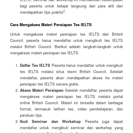
bagi peserta untuk belajar langsung dari para ahli dan
2
mendapatkan tips praktis
.
Cara Mengakses Materi Persiapan Tes IELTS
Untuk mengakses materi persiapan tes IELTS dari British
Council, peserta harus mendaftar untuk mengikuti tes IELTS
melalui British Council. Berikut adalah langkah-langkah untuk
mengakses materi persiapan tes IELTS:
Daftar Tes IELTS
Peserta harus mendaftar untuk mengikuti
tes IELTS melalui situs resmi British Council. Setelah
mendaftar, peserta akan mendapatkan akses ke materi
persiapan tes IELTS secara gratis.
Akses Materi Persiapan
Setelah mendaftar, peserta dapat
mengakses materi persiapan tes IELTS melalui portal
online British Council. Materi ini tersedia dalam berbagai
format, termasuk latihan tes, video pembelajaran, dan
panduan tips.
Ikuti Seminar dan Workshop
Peserta juga dapat
mendaftar untuk mengikuti seminar dan workshop yang