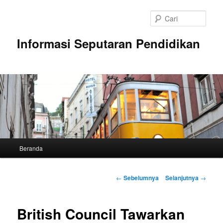
Langsung
ke
Cari
konten
utama
Informasi Seputaran Pendidikan
Menu
Beranda
utama
Navigasi
←
Sebelumnya
Selanjutnya
→
Tulisan
British Council Tawarkan