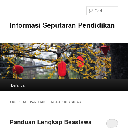
Langsung
Langsung
ke
ke
Cari
konten
konten
utama
sekunder
Informasi Seputaran Pendidikan
Menu
Beranda
utama
ARSIP TAG:
PANDUAN LENGKAP BEASISWA
Panduan Lengkap Beasiswa