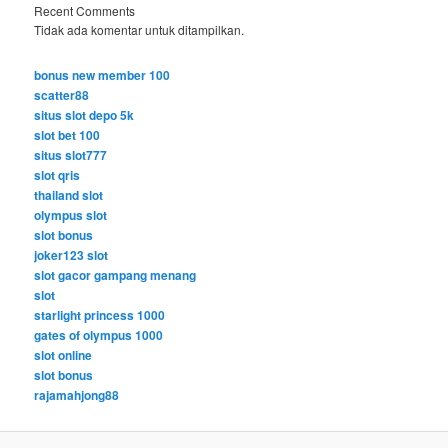
Recent Comments
Tidak ada komentar untuk ditampilkan.
bonus new member 100
scatter88
situs slot depo 5k
slot bet 100
situs slot777
slot qris
thailand slot
olympus slot
slot bonus
joker123 slot
slot gacor gampang menang
slot
starlight princess 1000
gates of olympus 1000
slot online
slot bonus
rajamahjong88