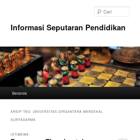
Langsung
Langsung
ke
ke
Cari
konten
konten
utama
sekunder
Informasi Seputaran Pendidikan
Menu
Beranda
utama
ARSIP TAG:
UNIVERSITAS DIRGANTARA MARSEKAL
SURYADARMA
ISTIMEWA