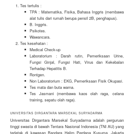
Tes tertulis :
TPA : Matematika, Fisika, Bahasa Inggris (membawa
alat tulis dari rumah berupa pensil 2B, penghapus).
B. Inggris.
Psikotes.
Wawancara.
Tes kesehatan :
Medical Check-up
Laboratorium : Darah rutin, Pemeriksaan Urine,
Fungsi Ginjal, Fungsi Hati, Virus dan Kekebalan
Terhadap Hepatitis B.
Rontgen.
Non Laboratorium : EKG, Pemeriksaan Fisik Okupasi.
Tes mata dan buta warna.
Tes Jasmani (membawa kaos olah raga, celana
training, sepatu olah raga).
UNIVERSITAS DIRGANTARA MARSEKAL SURYADARMA
Universitas Dirgantara Marsekal Suryadarma adalah perguruan
tinggi swasta di bawah Tentara Nasional Indonesia (TNI AU) yang
terletak di kawasan Bandara Halim Perdana Kusuma, Jakarta