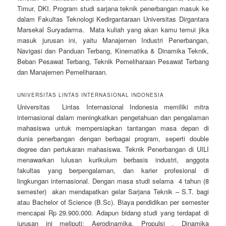
Timur, DKI. Program studi sarjana teknik penerbangan masuk ke
dalam Fakultas Teknologi Kedirgantaraan Universitas Dirgantara
Marsekal Suryadarma. Mata kuliah yang akan kamu temui jika
masuk jurusan ini, yaitu Manajemen Industri Penerbangan,
Navigasi dan Panduan Terbang, Kinematika & Dinamika Teknik,
Beban Pesawat Terbang, Teknik Pemeliharaan Pesawat Terbang
dan Manajemen Pemeliharaan.
UNIVERSITAS LINTAS INTERNASIONAL INDONESIA
Universitas Lintas Internasional Indonesia memiliki mitra
internasional dalam meningkatkan pengetahuan dan pengalaman
mahasiswa untuk mempersiapkan tantangan masa depan di
dunia penerbangan dengan berbagai program, seperti double
degree dan pertukaran mahasiswa. Teknik Penerbangan di UILI
menawarkan lulusan kurikulum berbasis industri, anggota
fakultas yang berpengalaman, dan karier profesional di
lingkungan internasional. Dengan masa studi selama 4 tahun (8
semester) akan mendapatkan gelar Sarjana Teknik – S.T. bagi
atau Bachelor of Science (B.Sc). Biaya pendidikan per semester
mencapai Rp 29.900.000. Adapun bidang studi yang terdapat di
jurusan ini meliputi: Aerodinamika, Propulsi , Dinamika