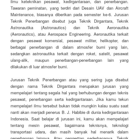
ilmu keteknikan pesawat, kedirgantaraan, dan penerbangan.
Tawaran peminatan, yang terdiri dari Desain UAV dan Aircraft
Maintenance, biasanya diberikan pada semester ke-6. Jurusan
Teknik Penerbangan disebut juga Teknik Dirgantara, Teknik
Astronautika (Astronautics) dan Teknik Aeronautika
(Aeronautics), atau Aerospace Engineering. Aeronautika terkait
dengan pesawat komersial, pesawat militer, helikopter, dan
berbagai penerbangan di dalam atmosfer bumi yang lain,
sedangkan astronautika terkait dengan roket, satelit, pesawat
ulang-alik, maupun penerbangan-penerbangan lain yang
dilakukan di luar atmosfer bumi.
Jurusan Teknik Penerbangan atau yang sering juga disebut
dengan nama Teknik Dirgantara merupakan jurusan yang
mempelajari tentang segala hal yang berhubungan dengan teknis
pesawat, penerbangan serta kedirgantaraan. Jika kamu tekun
mempelajari ilmu tersebut bukan tidak mungkin kalau suatu saat
nanti akan menjadi penerus B. J. Habibie di dunia kedirgantaraan
Indonesia. Saat belajar di jurusan ini, kamu akan mempelajari
tentang mesin pesawat, bagaimana teknisnya, teknologi
transportasi udara, dan masih banyak hal menarik dalam
penerbangan lainnya. Atau pengertian sederhananya, Teknik