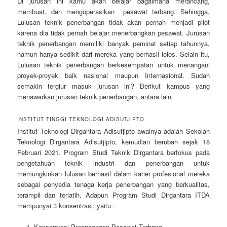
Di jurusan ini kamu akan belajar bagaimana merancang,
membuat, dan mengoperasikan pesawat terbang. Sehingga,
Lulusan teknik penerbangan tidak akan pernah menjadi pilot
karena dia tidak pernah belajar menerbangkan pesawat. Jurusan
teknik penerbangan memiliki banyak peminat setiap tahunnya,
namun hanya sedikit dari mereka yang berhasil lolos. Selain itu,
Lulusan teknik penerbangan berkesempatan untuk menangani
proyek-proyek baik nasional maupun Internasional. Sudah
semakin tergiur masuk jurusan ini? Berikut kampus yang
menawarkan jurusan teknik penerbangan, antara lain.
INSTITUT TINGGI TEKNOLOGI ADISUTJIPTO
Institut Teknologi Dirgantara Adisutjipto awalnya adalah Sekolah
Teknologi Dirgantara Adisutjipto, kemudian berubah sejak 18
Februari 2021. Program Studi Teknik Dirgantara berfokus pada
pengetahuan teknik industri dan penerbangan untuk
memungkinkan lulusan berhasil dalam karier profesional mereka
sebagai penyedia tenaga kerja penerbangan yang berkualitas,
terampil dan terlatih. Adapun Program Studi Dirgantara ITDA
mempunyai 3 konsentrasi, yaitu :
Konsentrasi Perancangan Pesawat Terbang