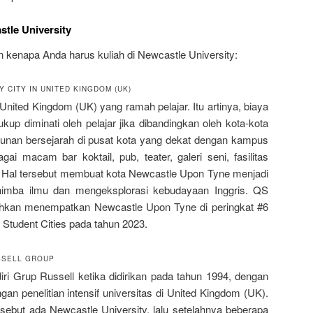
tle University
n kenapa Anda harus kuliah di Newcastle University:
 CITY IN UNITED KINGDOM (UK)
nited Kingdom (UK) yang ramah pelajar. Itu artinya, biaya
kup diminati oleh pelajar jika dibandingkan oleh kota-kota
unan bersejarah di pusat kota yang dekat dengan kampus
i macam bar koktail, pub, teater, galeri seni, fasilitas
a. Hal tersebut membuat kota Newcastle Upon Tyne menjadi
nimba ilmu dan mengeksplorasi kebudayaan Inggris. QS
ahkan menempatkan Newcastle Upon Tyne di peringkat #6
 Student Cities pada tahun 2023.
SSELL GROUP
ri Grup Russell ketika didirikan pada tahun 1994, dengan
gan penelitian intensif universitas di United Kingdom (UK).
rsebut ada Newcastle University, lalu setelahnya beberapa