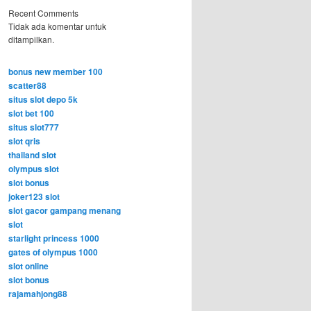
Recent Comments
Tidak ada komentar untuk
ditampilkan.
bonus new member 100
scatter88
situs slot depo 5k
slot bet 100
situs slot777
slot qris
thailand slot
olympus slot
slot bonus
joker123 slot
slot gacor gampang menang
slot
starlight princess 1000
gates of olympus 1000
slot online
slot bonus
rajamahjong88