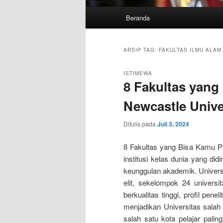
Menu
Beranda
utama
ARSIP TAG:
FAKULTAS ILMU ALAM
ISTIMEWA
8 Fakultas yang 
Newcastle Unive
Ditulis pada
Juli 3, 2024
8 Fakultas yang Bisa Kamu Pil
institusi kelas dunia yang did
keunggulan akademik. Univers
elit, sekelompok 24 universit
berkualitas tinggi, profil pe
menjadikan Universitas salah s
salah satu kota pelajar palin