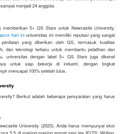
g sampai menjadi 24 anggota.
g memberikan 5+ QS Stars untuk Newcastle University,
gacor hari ini
universitas ini memiliki reputasi yang sangat
 penilaian yang diberikan oleh QS, termasuk kualitas
gih, dan teknologi terbaru untuk membantu pelatihan dan
tu, universitas dengan label 5+ QS Stars juga dikenal
a untuk siap bekerja di industri, dengan tingkat
ampir mencapai 100% setelah lulus.
versity
iversity? Berikut adalah beberapa persyaratan yang harus
Y
ewcastle University (2023), Anda harus mempunyai skor
knya 5.5 di masing-masing empat sesi tes IELTS: Writing,