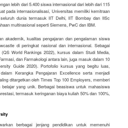
engan lebih dari 5.400 siswa internasional dari lebih dari 115
t pada internasionalisasi, Universitas memiliki kemitraan
i seluruh dunia termasuk IIT Delhi, IIT Bombay dan IISc
sahaan multinasional seperti Siemens, PwC dan IBM.
n akademik, kualitas pengajaran dan pengalaman siswa
wcastle di peringkat nasional dan internasional. Sebagai
al (QS World Rankings 2022), kursus dalam Studi Media,
 Farmasi, dan Farmakologi antara lain, juga masuk dalam 10
ersity Guide 2020). Portofolio kursus yang begitu luas,
alam Kerangka Pengajaran Excellence serta menjadi
paling ditargetkan oleh Times Top 100 Employers, memberi
belajar yang unik. Berbagai beasiswa untuk mahasiswa
prestasi, termasuk keringanan biaya kuliah 50% dan 100%,
sity
warkan berbagai jenjang pendidikan untuk memenuhi