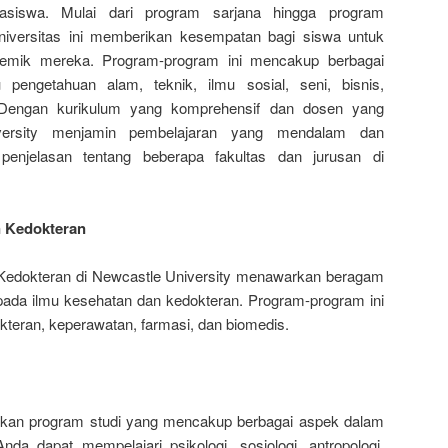
siswa. Mulai dari program sarjana hingga program
universitas ini memberikan kesempatan bagi siswa untuk
mik mereka. Program-program ini mencakup berbagai
 pengetahuan alam, teknik, ilmu sosial, seni, bisnis,
 Dengan kurikulum yang komprehensif dan dosen yang
iversity menjamin pembelajaran yang mendalam dan
 penjelasan tentang beberapa fakultas dan jurusan di
n Kedokteran
 Kedokteran di Newcastle University menawarkan beragam
pada ilmu kesehatan dan kedokteran. Program-program ini
teran, keperawatan, farmasi, dan biomedis.
rkan program studi yang mencakup berbagai aspek dalam
Anda dapat mempelajari psikologi, sosiologi, antropologi,