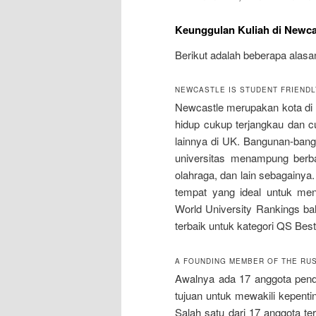
Keunggulan Kuliah di Newcas
Berikut adalah beberapa alasa
NEWCASTLE IS STUDENT FRIENDLY
Newcastle merupakan kota di U
hidup cukup terjangkau dan cu
lainnya di UK. Bangunan-bang
universitas menampung berbaga
olahraga, dan lain sebagainy
tempat yang ideal untuk me
World University Rankings b
terbaik untuk kategori QS Best
A FOUNDING MEMBER OF THE RU
Awalnya ada 17 anggota pendi
tujuan untuk mewakili kepentin
Salah satu dari 17 anggota te