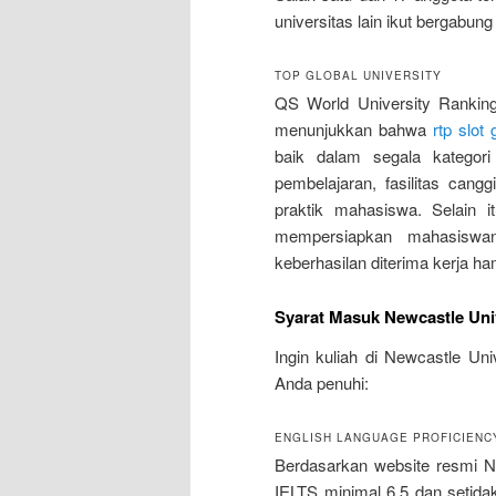
universitas lain ikut bergabun
TOP GLOBAL UNIVERSITY
QS World University Rankin
menunjukkan bahwa
rtp slot 
baik dalam segala kategori
pembelajaran, fasilitas cang
praktik mahasiswa. Selain i
mempersiapkan mahasiswany
keberhasilan diterima kerja h
Syarat Masuk Newcastle Uni
Ingin kuliah di Newcastle Un
Anda penuhi:
ENGLISH LANGUAGE PROFICIENC
Berdasarkan website resmi N
IELTS minimal 6.5 dan setida